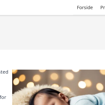
Forside
P
sted
for