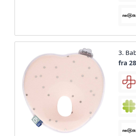
3. Ba
fra
28