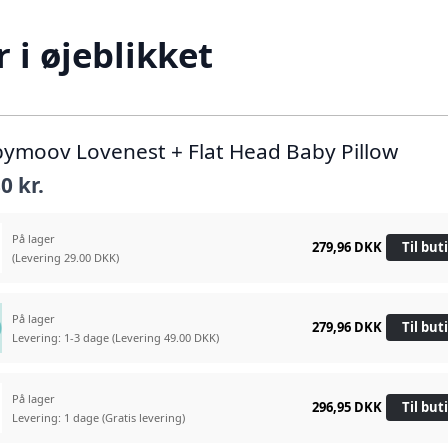
i øjeblikket
bymoov Lovenest + Flat Head Baby Pillow
0 kr.
På lager
279,96 DKK
Til but
(Levering 29.00 DKK)
På lager
279,96 DKK
Til but
Levering: 1-3 dage
(Levering 49.00 DKK)
På lager
296,95 DKK
Til but
Levering: 1 dage
(Gratis levering)