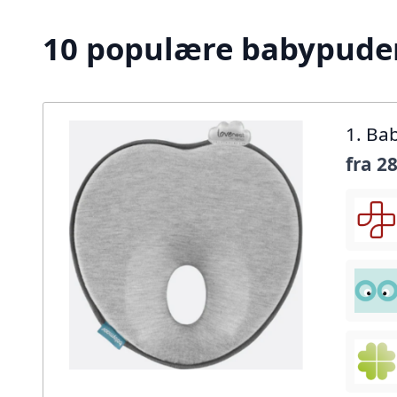
10 populære babypuder 
1. Ba
fra
28