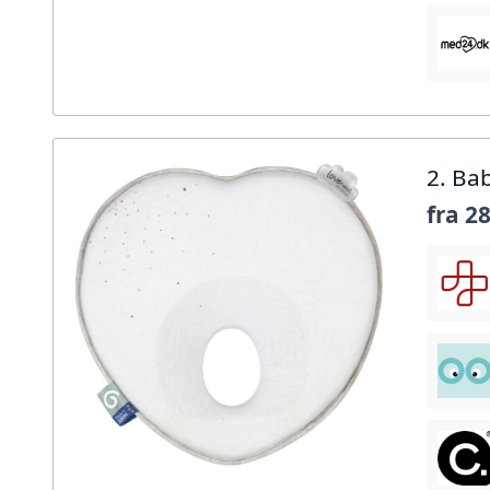
2. Ba
fra
28