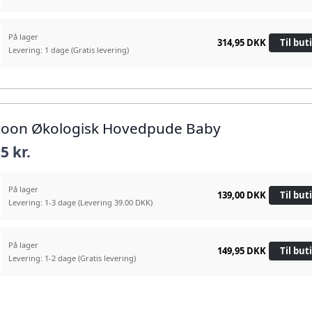
På lager
314,95 DKK
Til but
Levering: 1 dage
(Gratis levering)
coon Økologisk Hovedpude Baby
5 kr.
På lager
139,00 DKK
Til but
Levering: 1-3 dage
(Levering 39.00 DKK)
På lager
149,95 DKK
Til but
Levering: 1-2 dage
(Gratis levering)