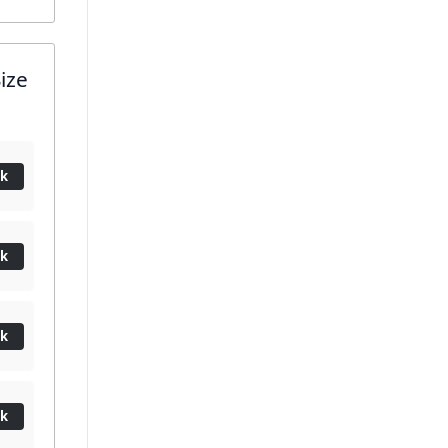
ize
ik
ik
ik
ik