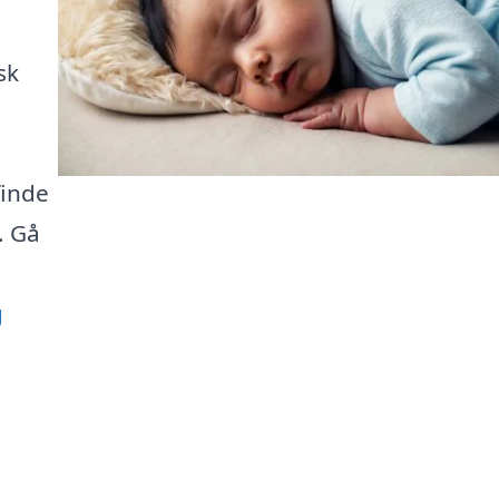
sk
finde
. Gå
g