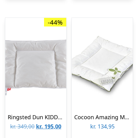
-44%
Ringsted Dun KIDDY And babypude 40×45 cm
Cocoon Amazing Maize Babypude, 40Ã45cm
Den
Den
kr.
349,00
kr.
195,00
kr.
134,95
oprindelige
aktuelle