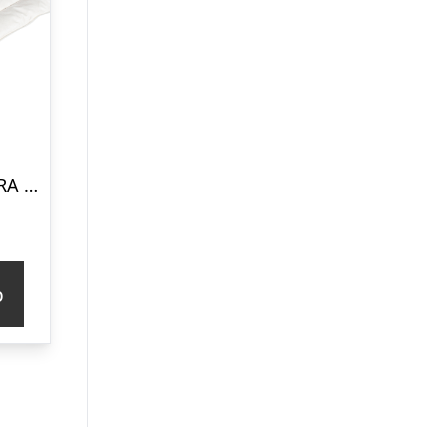
Night & Day LIBRA Babypude 40×45 cm
p