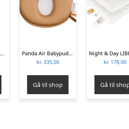
ude, baby til Lemo Platinum højstol, sort
Panda Air Babypude – Karamel
kr.
335,00
kr.
178,00
Gå til shop
Gå til sho