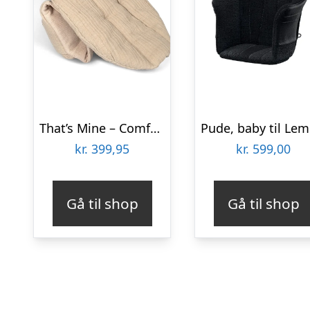
That’s Mine – Comfy me – Feather grey
P
kr.
399,95
kr.
599,00
Gå til shop
Gå til shop