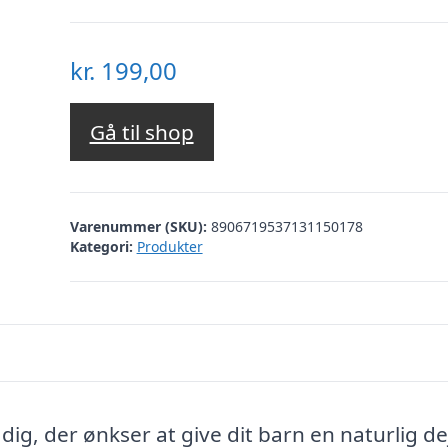
kr.
199,00
Gå til shop
Varenummer (SKU):
8906719537131150178
Kategori:
Produkter
g, der ønkser at give dit barn en naturlig dej