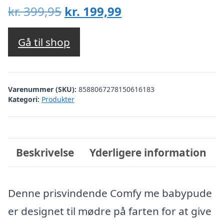
Den
Den
kr.
399,95
kr.
199,99
oprindelige
aktuelle
pris
pris
Gå til shop
var:
er:
kr. 399,95.
kr. 199,99.
Varenummer (SKU):
8588067278150616183
Kategori:
Produkter
Beskrivelse
Yderligere information
Denne prisvindende Comfy me babypude
er designet til mødre på farten for at give