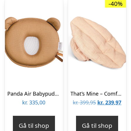
-40%
Panda Air Babypude – Karamel
That’s Mine – Comfy me – Rose
Den
De
kr.
335,00
kr.
399,95
kr.
239,97
oprindelige
aktu
pris
pris
Gå til shop
Gå til shop
var:
er: