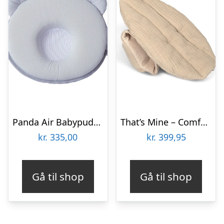
Panda Air Babypude – Grå
That’s Mine – Comfy me – Feather grey
kr.
335,00
kr.
399,95
Gå til shop
Gå til shop