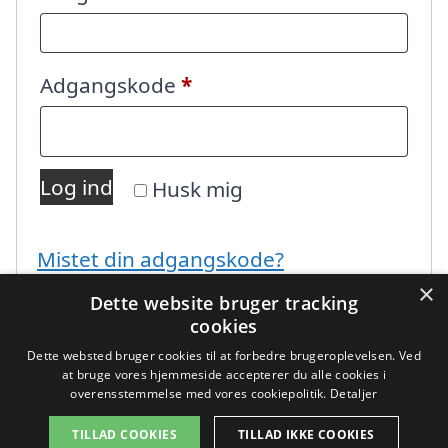
Påkrævet
Adgangskode
*
Log ind
Husk mig
Mistet din adgangskode?
×
Dette website bruger tracking
cookies
Dette websted bruger cookies til at forbedre brugeroplevelsen. Ved
at bruge vores hjemmeside accepterer du alle cookies i
overensstemmelse med vores cookiepolitik.
Detaljer
Copyright 2026 - Pilanto Aps
TILLAD COOKIES
TILLAD IKKE COOKIES